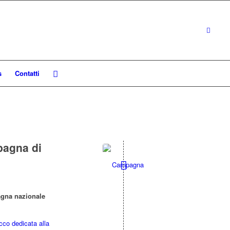
s
Contatti
mpagna di
gna nazionale