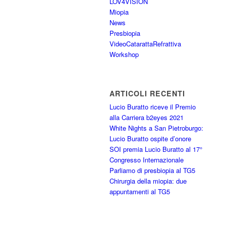
LOV4VISION
Miopia
News
Presbiopia
VideoCatarattaRefrattiva
Workshop
ARTICOLI RECENTI
Lucio Buratto riceve il Premio
alla Carriera b2eyes 2021
White Nights a San Pietroburgo:
Lucio Buratto ospite d’onore
SOI premia Lucio Buratto al 17°
Congresso Internazionale
Parliamo di presbiopia al TG5
Chirurgia della miopia: due
appuntamenti al TG5