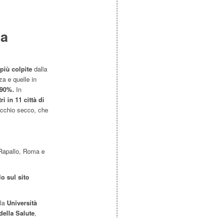
na
 più colpite
dalla
a e quelle in
90%.
In
ri in 11 città di
’occhio secco, che
 Rapallo, Roma e
o sul sito
lla
Università
della Salute
,