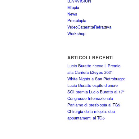
LOV4VISION
Miopia
News
Presbiopia
VideoCatarattaRefrattiva
Workshop
ARTICOLI RECENTI
Lucio Buratto riceve il Premio
alla Carriera b2eyes 2021
White Nights a San Pietroburgo:
Lucio Buratto ospite d’onore
SOI premia Lucio Buratto al 17°
Congresso Internazionale
Parliamo di presbiopia al TG5
Chirurgia della miopia: due
appuntamenti al TG5