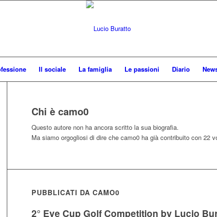
ofessione
Il sociale
La famiglia
Le passioni
Diario
New
Chi è
camo0
Questo autore non ha ancora scritto la sua biografia.
Ma siamo orgogliosi di dire che
camo0
ha già contribuito con 22 v
PUBBLICATI DA CAMO0
2° Eye Cup Golf Competition by Lucio Bura