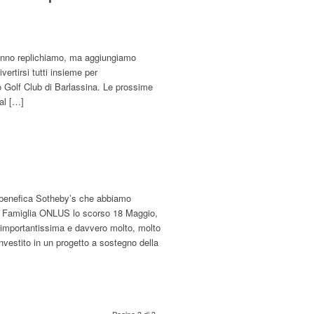
anno replichiamo, ma aggiungiamo
ertirsi tutti insieme per
 Golf Club di Barlassina. Le prossime
al […]
sta benefica Sotheby’s che abbiamo
a Famiglia ONLUS lo scorso 18 Maggio,
 importantissima e davvero molto, molto
investito in un progetto a sostegno della