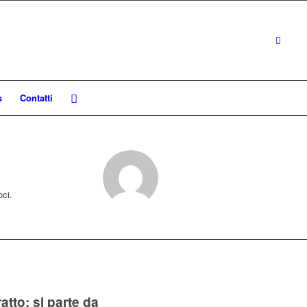
s
Contatti
oci.
tto: si parte da