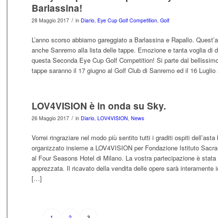
Barlassina!
/
28 Maggio 2017
in
Diario
,
Eye Cup Golf Competition
,
Golf
L’anno scorso abbiamo gareggiato a Barlassina e Rapallo. Quest’
anche Sanremo alla lista delle tappe. Emozione e tanta voglia di div
questa Seconda Eye Cup Golf Competition! Si parte dal bellissimo
tappe saranno il 17 giugno al Golf Club di Sanremo ed il 16 Luglio 
LOV4VISION è in onda su Sky.
/
26 Maggio 2017
in
Diario
,
LOV4VISION
,
News
Vorrei ringraziare nel modo più sentito tutti i graditi ospiti dell’a
organizzato insieme a LOV4VISION per Fondazione Istituto Sacr
al Four Seasons Hotel di Milano. La vostra partecipazione è stata
apprezzata. Il ricavato della vendita delle opere sarà interamente 
[…]
1
2
3